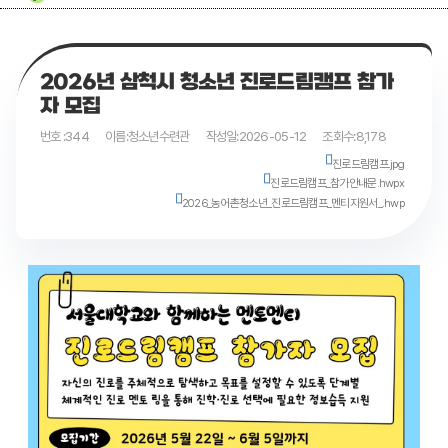
2026년 삼척시 청소년 진로드림캠프 참가
자 모집
번호 :
344
이름:
청소년수련관
작성일:
2026-05-12
조회수:
8,178
진로드림캠프.jpg
진로드림캠프_참가안내문.hwpx
2026_농어촌청소년_진로드림캠프_멘티지원서_.hwp