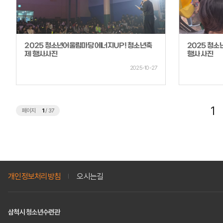
2025 청소년어울림마당 에너지UP! 청소년축
2025 청소
제 행사사진
행사 사진
2025-10-27
1
페이지
1
/
37
개인정보처리방침
오시는길
삼척시 청소년수련관