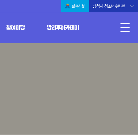
삼척시 청소년수련관
삼척시청
참여마당
방과후아카데미
공지사항
방과후아카데미란?
강사현황
운영프로그램
자유게시판
대기자 등록 및 참가신청
사진모음
자료실
동영상모음
사진모음
자료실
행사일정
유실물관리
동아리게시판