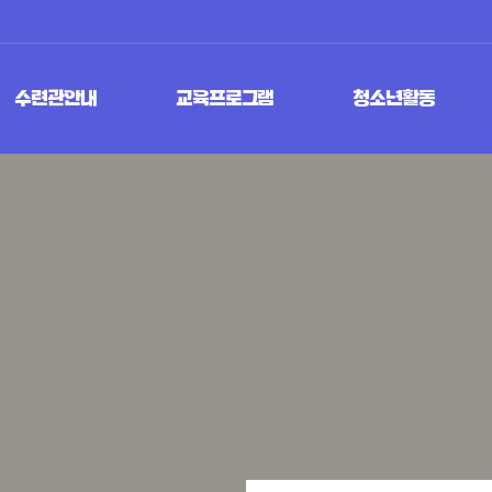
수련관안내
교육프로그램
청소년활동
인사말
청소년교육문화프로그램
청소년참여위원회
비전과 목표
청소년방학프로그램
청소년운영위원회
연혁
학교연계프로그램
청소년동아리
조직도/직원
지역연계프로그램
시설안내
특성화프로그램
찾아오시는 길