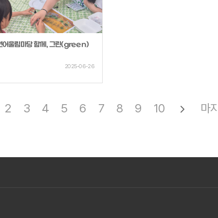
년어울림마당 함께, 그린(green)
2025-06-26
2
3
4
5
6
7
8
9
10
마